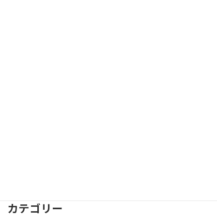
Facebook
X
Bluesky
Threads
Hatena
LINE
Copy
検索
カテゴリー