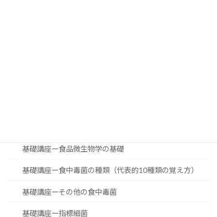
Facebook
X
Bluesky
Threads
Hatena
LINE
Copy
検索
カテゴリー
■ 食品微生物の基礎講座
基礎講座ー食品微生物学の基礎
基礎講座ー食中毒菌の種類（代表的10種類の覚え方）
基礎講座ーその他の食中毒菌
基礎講座ー指標細菌