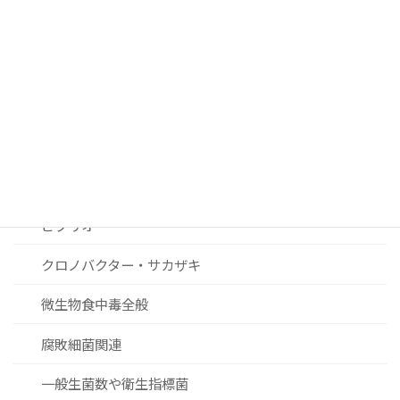
カンピロバクター
ノロウィルスおよびその他ウィルス関連
リステリア
セレウス菌
黄色ブドウ球菌
ビブリオ
クロノバクター・サカザキ
微生物食中毒全般
腐敗細菌関連
一般生菌数や衛生指標菌