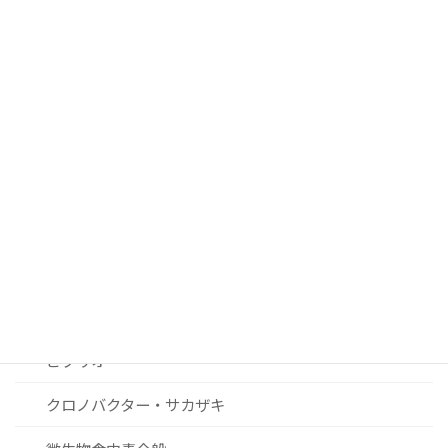
■ 過去２０年間の注目論文
腸管出血性大腸菌
サルモネラ
カンピロバクター
ノロウィルスおよびその他ウィルス関連
リステリア
セレウス菌
黄色ブドウ球菌
ビブリオ
クロノバクター・サカザキ