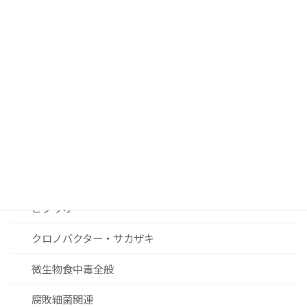
サルモネラ
カンピロバクター
ノロウィルスおよびその他ウィルス関連
リステリア
セレウス菌
黄色ブドウ球菌
ビブリオ
クロノバクター・サカザキ
微生物食中毒全般
腐敗細菌関連