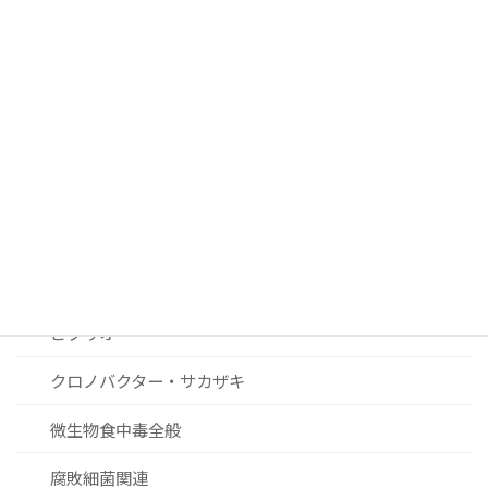
サルモネラ
カンピロバクター
ノロウィルスおよびその他ウィルス関連
リステリア
セレウス菌
黄色ブドウ球菌
ビブリオ
クロノバクター・サカザキ
微生物食中毒全般
腐敗細菌関連