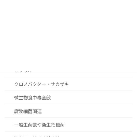
カンピロバクター
ノロウィルスおよびその他ウィルス関連
リステリア
セレウス菌
黄色ブドウ球菌
ビブリオ
クロノバクター・サカザキ
微生物食中毒全般
腐敗細菌関連
一般生菌数や衛生指標菌