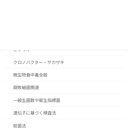
リステリア
セレウス菌
黄色ブドウ球菌
ビブリオ
クロノバクター・サカザキ
微生物食中毒全般
腐敗細菌関連
一般生菌数や衛生指標菌
遺伝子に基づく検査法
殺菌法