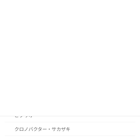
■ 過去２０年間の注目論文
腸管出血性大腸菌
サルモネラ
カンピロバクター
ノロウィルスおよびその他ウィルス関連
リステリア
セレウス菌
黄色ブドウ球菌
ビブリオ
クロノバクター・サカザキ