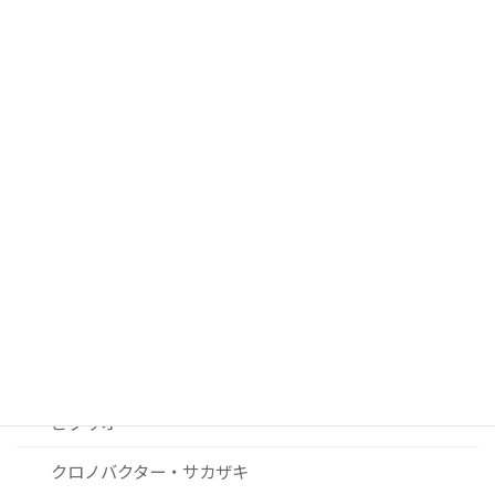
■ 過去２０年間の注目論文
腸管出血性大腸菌
サルモネラ
カンピロバクター
ノロウィルスおよびその他ウィルス関連
リステリア
セレウス菌
黄色ブドウ球菌
ビブリオ
クロノバクター・サカザキ