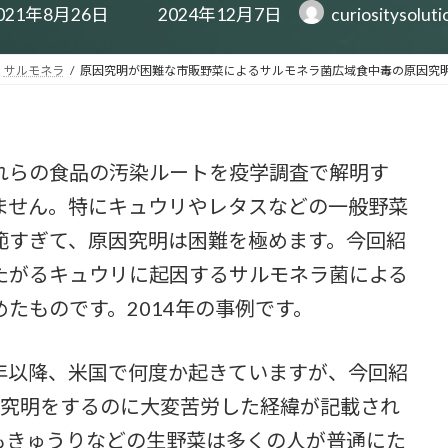
最
021年8月26日
2024年12月7日
curiositysolut
終
更
新
サルモネラ
原因究明が困難な市販野菜によるサルモネラ菌広域食中毒の原因究
日
時
:
らの食品の汚染ルートを疫学調査で解明す
ません。特にキュウリやレタスなどの一般野菜
範すぎて、原因究明は困難を極めます。今回紹
たがるキュウリに起因するサルモネラ菌による
たものです。2014年の事例です。
以降、米国で何度か起きていますが、今回紹
原因究明をするのに大変苦労した経緯が記載され
もきゅうりなどの生野菜は多くの人が普通にた