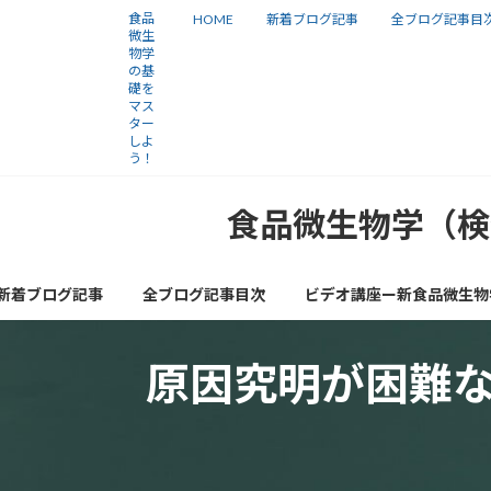
コ
ナ
食品
HOME
新着ブログ記事
全ブログ記事目
微生
ン
ビ
物学
の基
テ
ゲ
礎を
ン
ー
マス
ター
ツ
シ
しよ
う！
へ
ョ
ス
ン
食品微生物学（検
キ
に
ッ
移
新着ブログ記事
全ブログ記事目次
ビデオ講座ー新食品微生物
プ
動
原因究明が困難