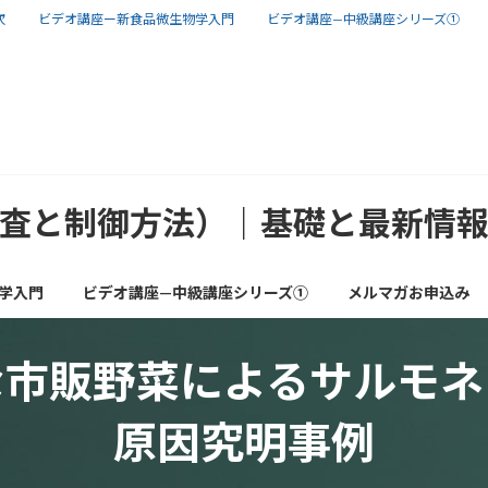
次
ビデオ講座ー新食品微生物学入門
ビデオ講座—中級講座シリーズ①
査と制御方法）｜基礎と最新情
学入門
ビデオ講座—中級講座シリーズ①
メルマガお申込み
な市販野菜によるサルモネ
原因究明事例