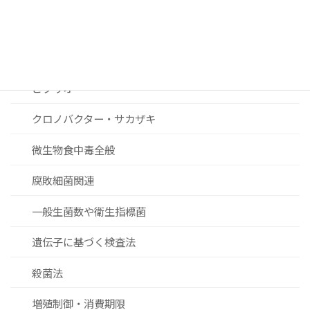
セレウス菌
黄色ブドウ球菌
ビブリオ
クロノバクター・サカザキ
微生物食中毒全般
腐敗細菌関連
一般生菌数や衛生指標菌
遺伝子に基づく検査法
殺菌法
増殖制御・消費期限