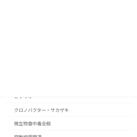
腸管出血性大腸菌
サルモネラ
カンピロバクター
ノロウィルスおよびその他ウィルス関連
リステリア
セレウス菌
黄色ブドウ球菌
ビブリオ
クロノバクター・サカザキ
微生物食中毒全般