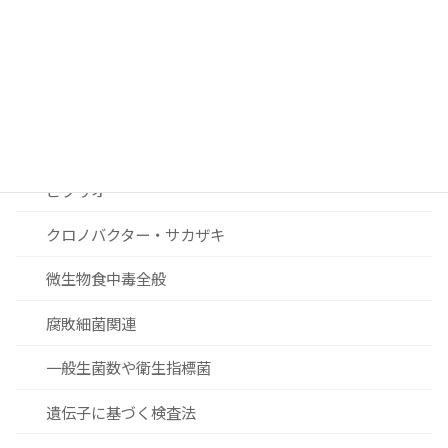
ノロウィルスおよびその他ウィルス関連
リステリア
セレウス菌
黄色ブドウ球菌
ビブリオ
クロノバクター・サカザキ
微生物食中毒全般
腐敗細菌関連
一般生菌数や衛生指標菌
遺伝子に基づく検査法