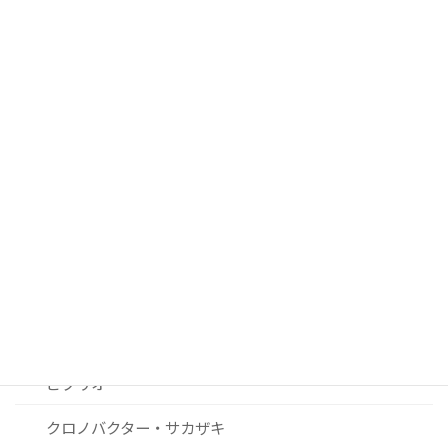
■ 過去２０年間の注目論文
腸管出血性大腸菌
サルモネラ
カンピロバクター
ノロウィルスおよびその他ウィルス関連
リステリア
セレウス菌
黄色ブドウ球菌
ビブリオ
クロノバクター・サカザキ