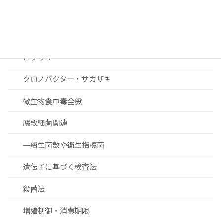
セレウス菌
黄色ブドウ球菌
ビブリオ
クロノバクター・サカザキ
微生物食中毒全般
腐敗細菌関連
一般生菌数や衛生指標菌
遺伝子に基づく検査法
殺菌法
増殖制御・消費期限