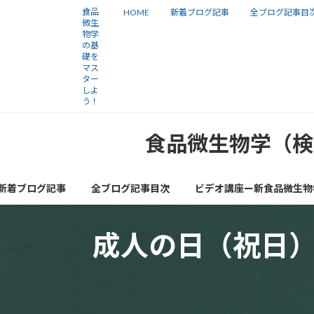
コ
ナ
食品
HOME
新着ブログ記事
全ブログ記事目
微生
ン
ビ
物学
の基
テ
ゲ
礎を
ン
ー
マス
ター
ツ
シ
しよ
う！
へ
ョ
ス
ン
食品微生物学（検
キ
に
ッ
移
新着ブログ記事
全ブログ記事目次
ビデオ講座ー新食品微生物
プ
動
成人の日（祝日