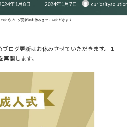
最
2024年1月8日
2024年1月7日
curiositysolutio
終
更
新
）のためブログ更新はお休みさせていただきます
日
時
:
めブログ更新はお休みさせていただきます。
１
を再開
します。