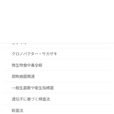
リステリア
セレウス菌
黄色ブドウ球菌
ビブリオ
クロノバクター・サカザキ
微生物食中毒全般
腐敗細菌関連
一般生菌数や衛生指標菌
遺伝子に基づく検査法
殺菌法