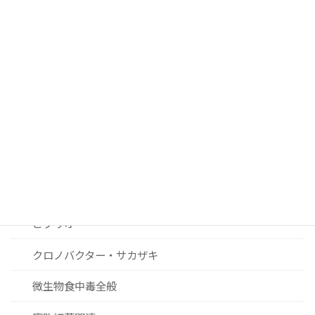
腸管出血性大腸菌
サルモネラ
カンピロバクター
ノロウィルスおよびその他ウィルス関連
リステリア
セレウス菌
黄色ブドウ球菌
ビブリオ
クロノバクター・サカザキ
微生物食中毒全般