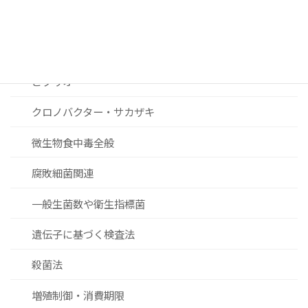
セレウス菌
黄色ブドウ球菌
ビブリオ
クロノバクター・サカザキ
微生物食中毒全般
腐敗細菌関連
一般生菌数や衛生指標菌
遺伝子に基づく検査法
殺菌法
増殖制御・消費期限