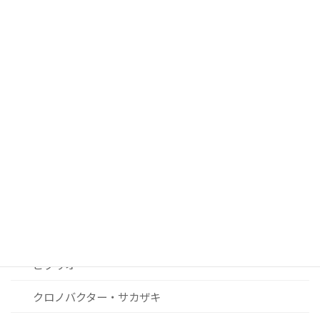
■ 過去２０年間の注目論文
腸管出血性大腸菌
サルモネラ
カンピロバクター
ノロウィルスおよびその他ウィルス関連
リステリア
セレウス菌
黄色ブドウ球菌
ビブリオ
クロノバクター・サカザキ