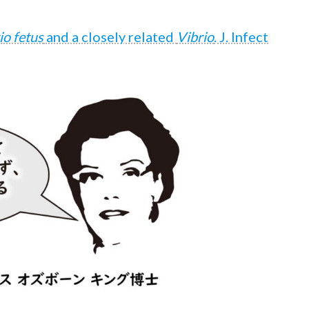
io fetus
and a closely related
Vibrio
. J. Infect