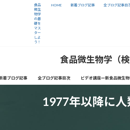
コ
ナ
食品
HOME
新着ブログ記事
全ブログ記事目
微生
ン
ビ
物学
の基
テ
ゲ
礎を
ン
ー
マス
ター
ツ
シ
しよ
う！
へ
ョ
ス
ン
食品微生物学（検
キ
に
ッ
移
新着ブログ記事
全ブログ記事目次
ビデオ講座ー新食品微生物
プ
動
1977年以降に