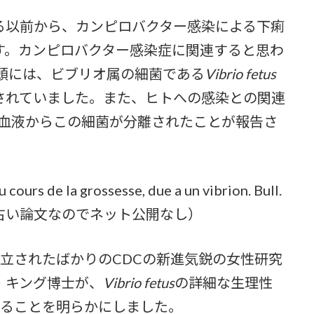
以前から、カンピロバクター感染による下痢
す。カンピロバクター感染症に関連すると思わ
頭には、ビブリオ属の細菌である
Vibrio fetus
されていました。また、ヒトへの感染との関連
の血液からこの細菌が分離されたことが報告さ
cours de la grossesse, due a un vibrion. Bull.
947)(古い論文なのでネット公開なし）
立されたばかりのCDCの新進気鋭の女性研究
・キング博士が、
Vibrio fetus
の詳細な生理性
れることを明らかにしました。