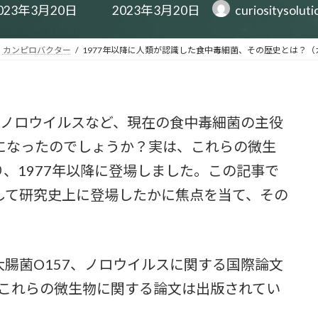
最
023年3月20日
2023年3月20日
curiositysolut
終
更
新
カンピロバクター
1977年以降に人類が認識した食中毒細菌、その歴史とは？
日
時
:
、ノロウイルスなど、現在の食中毒細菌の主役
になったのでしょうか？実は、これらの微生
、1977年以降に登場しました。この記事で
して研究史上に登場したかに焦点を当て、その
腸菌O157、ノロウイルスに関する国際論文
にこれらの微生物に関する論文は出版されてい