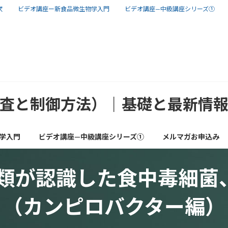
次
ビデオ講座ー新食品微生物学入門
ビデオ講座—中級講座シリーズ①
査と制御方法）｜基礎と最新情
学入門
ビデオ講座—中級講座シリーズ①
メルマガお申込み
人類が認識した食中毒細
（カンピロバクター編）