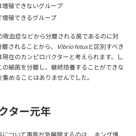
は増殖できないグループ
で増殖できるグループ
の敗血症などから分離される菌であるのに対
分離されることから、
Vibrio fetus
と区別すべき
は現在のカンピロバクターと考えられます。し
この細菌を分離し、継続培養することができな
を集めることはありませんでした。
バクター元年
について事態が急展開するのは、 キング博