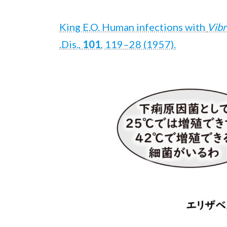
King E.O. Human infections with
Vibr
.Dis.,
101
, 119–28 (1957).