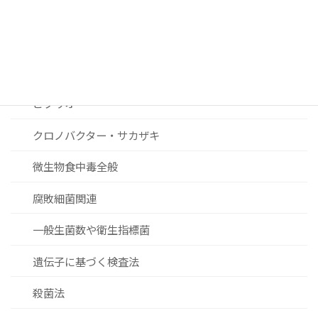
リステリア
セレウス菌
黄色ブドウ球菌
ビブリオ
クロノバクター・サカザキ
微生物食中毒全般
腐敗細菌関連
一般生菌数や衛生指標菌
遺伝子に基づく検査法
殺菌法