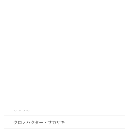
■ 過去２０年間の注目論文
腸管出血性大腸菌
サルモネラ
カンピロバクター
ノロウィルスおよびその他ウィルス関連
リステリア
セレウス菌
黄色ブドウ球菌
ビブリオ
クロノバクター・サカザキ