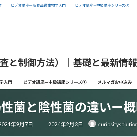
次
ビデオ講座ー新食品微生物学入門
ビデオ講座—中級講座シリーズ①
査と制御方法）｜基礎と最新情
学入門
ビデオ講座—中級講座シリーズ①
メルマガお申込み
陽性菌と陰性菌の違いー概
最
2021年9月7日
2024年2月3日
curiositysolutio
終
更