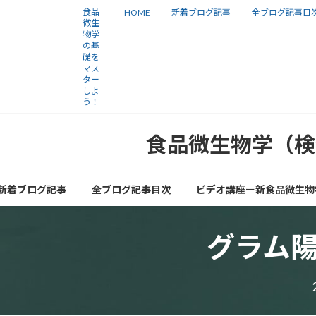
コ
ナ
食品
HOME
新着ブログ記事
全ブログ記事目
微生
ン
ビ
物学
の基
テ
ゲ
礎を
ン
ー
マス
ター
ツ
シ
しよ
う！
へ
ョ
ス
ン
食品微生物学（検
キ
に
ッ
移
新着ブログ記事
全ブログ記事目次
ビデオ講座ー新食品微生物
プ
動
グラム