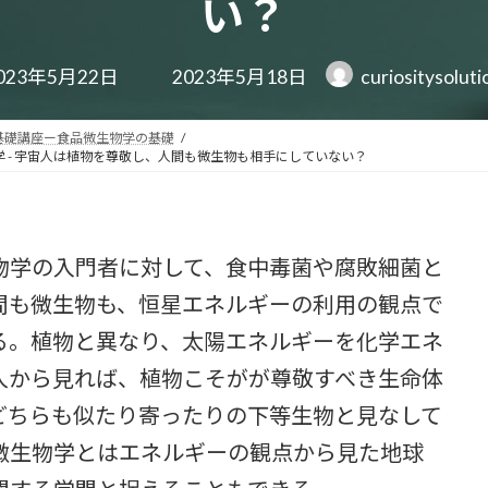
い？
最
023年5月22日
2023年5月18日
curiositysolut
終
更
新
基礎講座ー食品微生物学の基礎
日
 - 宇宙人は植物を尊敬し、人間も微生物も相手にしていない？
時
:
学の入門者に対して、食中毒菌や腐敗細菌と
間も微生物も、恒星エネルギーの利用の観点で
る。植物と異なり、太陽エネルギーを化学エネ
人から見れば、植物こそがが尊敬すべき生命体
どちらも似たり寄ったりの下等生物と見なして
微生物学とはエネルギーの観点から見た地球