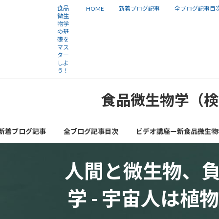
コ
ナ
食品
HOME
新着ブログ記事
全ブログ記事目
微生
ン
ビ
物学
の基
テ
ゲ
礎を
ン
ー
マス
ター
ツ
シ
しよ
う！
へ
ョ
ス
ン
食品微生物学（検
キ
に
ッ
移
新着ブログ記事
全ブログ記事目次
ビデオ講座ー新食品微生物
プ
動
人間と微生物、
学 - 宇宙人は