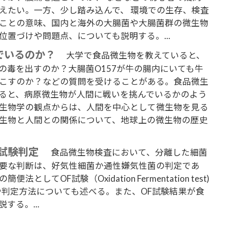
えたい。一方、少し踏み込んで、 環境での生存、検査
ことの意味、国内と海外の大腸菌や大腸菌群の微生物
置づけや問題点、についても説明する。...
でいるのか？
大学で食品微生物を教えていると、
の毒を出すのか？大腸菌O157が牛の腸内にいても牛
こすのか？などの質問を受けることがある。食品微生
ると、病原微生物が人間に戦いを挑んでいるかのよう
生物学の観点からは、人間を中心として微生物を見る
生物と人間との関係について、地球上の微生物の歴史
試験判定
食品微生物検査において、分離した細菌
要な判断は、好気性細菌か通性嫌気性菌の判定であ
てOF試験（Oxidation Fermentation test)
や判定方法についても述べる。また、OF試験結果が食
する。...