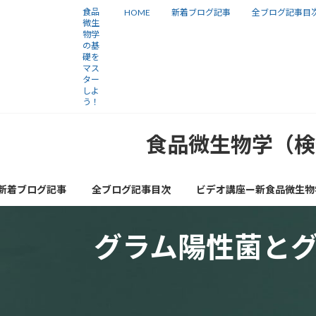
コ
ナ
食品
HOME
新着ブログ記事
全ブログ記事目
微生
ン
ビ
物学
の基
テ
ゲ
礎を
ン
ー
マス
ター
ツ
シ
しよ
う！
へ
ョ
ス
ン
食品微生物学（検
キ
に
ッ
移
新着ブログ記事
全ブログ記事目次
ビデオ講座ー新食品微生物
プ
動
グラム陽性菌と