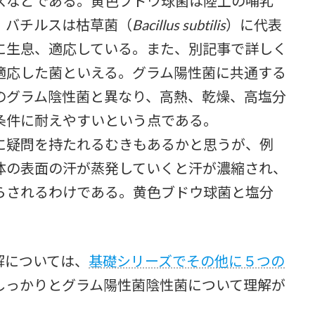
スなどである。黄色ブドウ球菌は陸上の哺乳
。バチルスは枯草菌（
Bacillus subtilis
）に代表
に生息、適応している。また、別記事で詳しく
適応した菌といえる。グラム陽性菌に共通する
のグラム陰性菌と異なり、高熱、乾燥、高塩分
条件に耐えやすいという点である。
疑問を持たれるむきもあるかと思うが、例
体の表面の汗が蒸発していくと汗が濃縮され、
らされるわけである。黄色ブドウ球菌と塩分
解については、
基礎シリーズでその他に５つの
しっかりとグラム陽性菌陰性菌について理解が