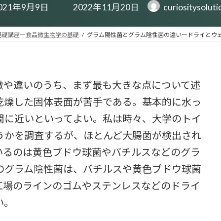
最
021年9月9日
2022年11月20日
curiositysolut
終
更
新
基礎講座ー食品微生物学の基礎
グラム陽性菌とグラム陰性菌の違いードライとウ
日
時
:
や違いのうち、まず最も大きな点について述
乾燥した固体表面が苦手である。基本的に水っ
間に近いといってよい。私は時々、大学のトイ
うかを調査するが、ほとんど大腸菌が検出され
いるのは黄色ブドウ球菌やバチルスなどのグラ
のグラム陰性菌は、バチルスや黄色ブドウ球菌
工場のラインのゴムやステンレスなどのドライ
い。