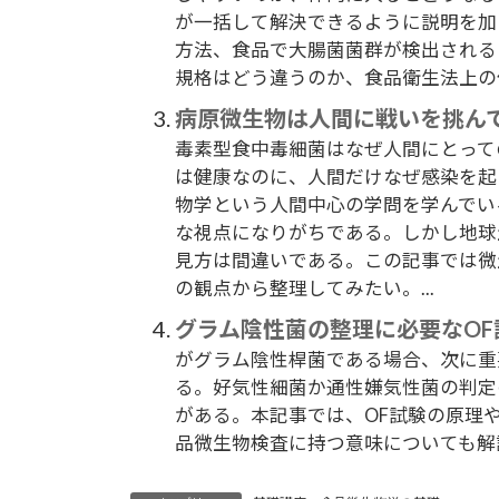
が一括して解決できるように説明を加
方法、食品で大腸菌菌群が検出される
規格はどう違うのか、食品衛生法上の位
病原微生物は人間に戦いを挑ん
毒素型食中毒細菌はなぜ人間にとって
は健康なのに、人間だけなぜ感染を起
物学という人間中心の学問を学んでい
な視点になりがちである。しかし地球
見方は間違いである。この記事では微
の観点から整理してみたい。...
グラム陰性菌の整理に必要なOF
がグラム陰性桿菌である場合、次に重
る。好気性細菌か通性嫌気性菌の判定の簡便法とし
がある。本記事では、OF試験の原理
品微生物検査に持つ意味についても解説