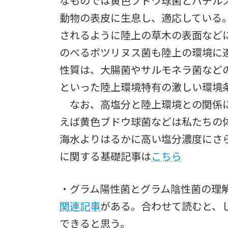
なものでは黄色ブドウ球菌とバチル
動物の表皮に生息し、適応している
されるように陸上の草木の表面など
のべるボツリヌス菌も陸上の環境に
性質は、大腸菌やサルモネラ菌など
といった陸上環境特有の激しい環境
なお、高塩分と陸上環境との関係に
えば黄色ブドウ球菌などは私たちの
海水よりはるかに高い塩分濃度にさ
に関する基礎記事は
こちら
・グラム陽性菌とグラム陰性菌の理
関連記事
がある。合わせて読むと、
できると思う。