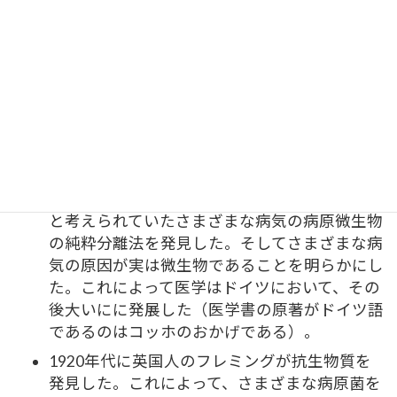
さらに付け加えると、私たちが微生物学を学んで
いるのは約1５０年間である。微生物学はおおむね
次のような展開で発展してきた。
食品微生物醸造分野のフランス人のパストゥー
ルが白鳥の首フラスコで自然発生説を否定し、
微生物学を創始した。
隣国ドイツ人の医学研究者であるコッホがパス
トゥールの発見を利用して、それまで謎の病気
と考えられていたさまざまな病気の病原微生物
の純粋分離法を発見した。そしてさまざまな病
気の原因が実は微生物であることを明らかにし
た。これによって医学はドイツにおいて、その
後大いにに発展した（医学書の原著がドイツ語
であるのはコッホのおかげである）。
1920年代に英国人のフレミングが抗生物質を
発見した。これによって、さまざまな病原菌を