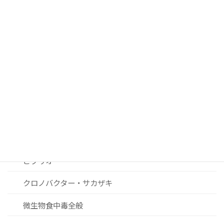
腸管出血性大腸菌
サルモネラ
カンピロバクター
ノロウィルスおよびその他ウィルス関連
リステリア
セレウス菌
黄色ブドウ球菌
ビブリオ
クロノバクター・サカザキ
微生物食中毒全般