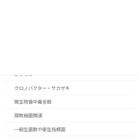
カンピロバクター
ノロウィルスおよびその他ウィルス関連
リステリア
セレウス菌
黄色ブドウ球菌
ビブリオ
クロノバクター・サカザキ
微生物食中毒全般
腐敗細菌関連
一般生菌数や衛生指標菌