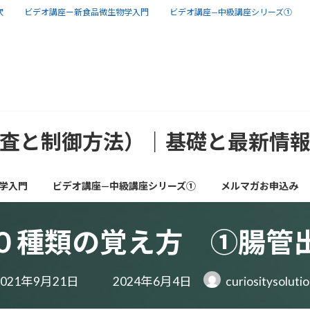
次
ビデオ講座ー新食品微生物学入門
ビデオ講座—中級講座シリーズ①
査と制御方法）｜基礎と最新情
学入門
ビデオ講座—中級講座シリーズ①
メルマガお申込み
０種類の覚え方 ①腸管
最
2021年9月21日
2024年6月4日
curiositysoluti
終
更