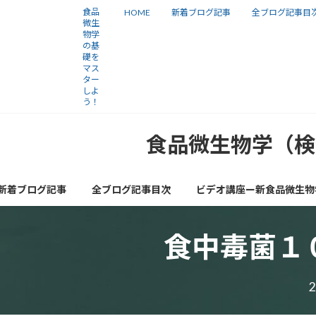
コ
ナ
食品
HOME
新着ブログ記事
全ブログ記事目
微生
ン
ビ
物学
の基
テ
ゲ
礎を
ン
ー
マス
ター
ツ
シ
しよ
う！
へ
ョ
ス
ン
食品微生物学（検
キ
に
ッ
移
新着ブログ記事
全ブログ記事目次
ビデオ講座ー新食品微生物
プ
動
食中毒菌１