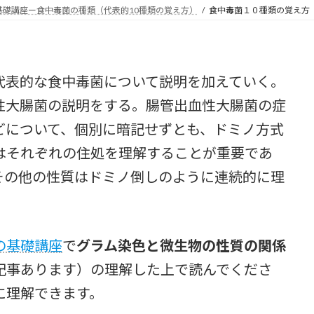
新
基礎講座ー食中毒菌の種類（代表的10種類の覚え方）
食中毒菌１０種類の覚え方
日
時
:
表的な食中毒菌について説明を加えていく。
性大腸菌の説明をする。腸管出血性大腸菌の症
どについて、個別に暗記せずとも、ドミノ方式
はそれぞれの住処を理解することが重要であ
その他の性質はドミノ倒しのように連続的に理
の基礎講座
で
グラム染色と微生物の性質の関係
記事あります）の理解した上で読んでくださ
に理解できます。