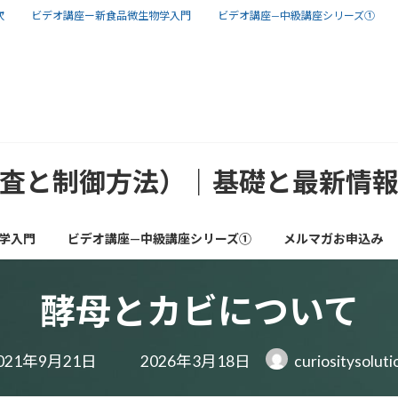
次
ビデオ講座ー新食品微生物学入門
ビデオ講座—中級講座シリーズ①
査と制御方法）｜基礎と最新情
学入門
ビデオ講座—中級講座シリーズ①
メルマガお申込み
酵母とカビについて
最
021年9月21日
2026年3月18日
curiositysolut
終
更