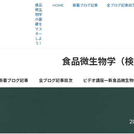
コ
ナ
食品
HOME
新着ブログ記事
全ブログ記事目
微生
ン
ビ
物学
の基
テ
ゲ
礎を
ン
ー
マス
ター
ツ
シ
しよ
う！
へ
ョ
ス
ン
食品微生物学（検
キ
に
ッ
移
新着ブログ記事
全ブログ記事目次
ビデオ講座ー新食品微生物
プ
動
2