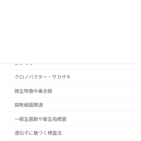
ノロウィルスおよびその他ウィルス関連
リステリア
セレウス菌
黄色ブドウ球菌
ビブリオ
クロノバクター・サカザキ
微生物食中毒全般
腐敗細菌関連
一般生菌数や衛生指標菌
遺伝子に基づく検査法