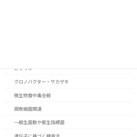
カンピロバクター
ノロウィルスおよびその他ウィルス関連
リステリア
セレウス菌
黄色ブドウ球菌
ビブリオ
クロノバクター・サカザキ
微生物食中毒全般
腐敗細菌関連
一般生菌数や衛生指標菌
遺伝子に基づく検査法