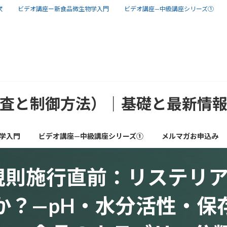
次
ビデオ講座ー新食品微生物学入門
ビデオ講座—中級講座シリーズ①
査と制御方法）｜基礎と最新情
学入門
ビデオ講座—中級講座シリーズ①
メルマガお申込み
規則施行直前：リステリ
か？—pH・水分活性・保