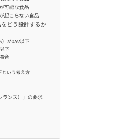
殖が可能な食品
殖が起こらない食品
品をどう設計するか
）が0.92以下
4以下
場合
g以下という考え方
レランス）」の要求