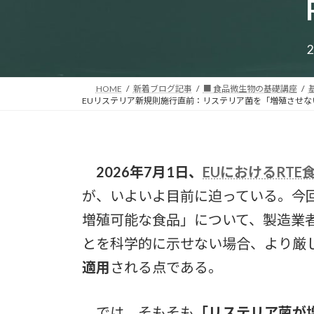
HOME
新着ブログ記事
■ 食品微生物の基礎講座
EUリステリア新規則施行直前：リステリア菌を「増殖させな
2026年7月1日、
EUにおけるRTE食品
が、いよいよ目前に迫っている。今
増殖可能な食品」について、製造業者が
とを科学的に示せない場合、より厳
適用
される点である。
では、そもそも
「リステリア菌が