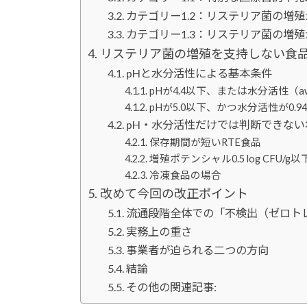
カテゴリー1.2：リステリア菌の増
カテゴリー1.3：リステリア菌の増
リステリア菌の増殖を支持しない食
pHと水分活性による基本条件
pHが4.4以下、または水分活性（aw
pHが5.0以下、かつ水分活性が0.9
pH・水分活性だけでは判断できない
保存期間が短いRTE食品
増殖ポテンシャル0.5 log CFU/
冷凍食品の場合
改めて今回の改正ポイント
流通段階全体での「不検出（ゼロト
実務上の重さ
事業者が迫られる二つの方向
結論
その他の関連記事: