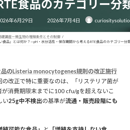
RTE食品のカテゴリー分
最
2026年6月29日
2026年7月4日
curiositysoluti
終
更
新
基礎講座ー微生物の増殖条件とその制御
日
い食品」とは何か？—pH・水分活性・保存期間から考えるRTE食品のカテゴリー分
時
:
のListeria monocytogenes規則の改正施行
回の改正で特に重要なのは、「リステリア菌が
消費期限末までに100 cfu/gを超えないこ
しい
25g中不検出
の基準が
流通・販売段階にも
増殖可能な食品」
と
「増殖を支持しない食