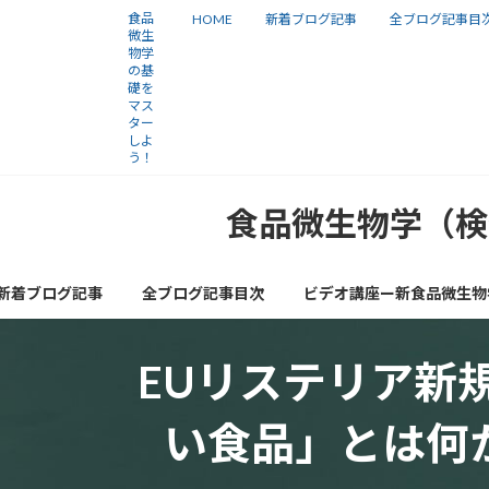
コ
ナ
食品
HOME
新着ブログ記事
全ブログ記事目
微生
ン
ビ
物学
の基
テ
ゲ
礎を
ン
ー
マス
ター
ツ
シ
しよ
う！
へ
ョ
ス
ン
食品微生物学（検
キ
に
ッ
移
新着ブログ記事
全ブログ記事目次
ビデオ講座ー新食品微生物
プ
動
EUリステリア新
い食品」とは何