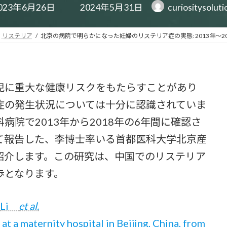
最
023年6月26日
2024年5月31日
curiositysolut
終
更
新
リステリア
北京の病院で明らかになった妊婦のリステリア症の実態: 2013年～2
日
時
:
に重大な健康リスクをもたらすことがあり
症の発生状況については十分に認識されていま
院で2013年から2018年の6年間に確認さ
て報告した、李博士率いる首都医科大学北京産
紹介します。この研究は、中国でのリステリア
歩となります。
Li
et al.
 at a maternity hospital in Beijing, China, from