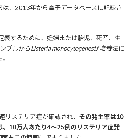
は、2013年から電子データベースに記録さ
義するために、妊婦または胎児、死産、生
サンプルから
Listeria monocytogenes
が培養法に
た。
関連リステリア症が確認され、
その発生率は10
は、10万人あたり4～25例のリステリア症発
頻度もこの範囲
に収まりました。