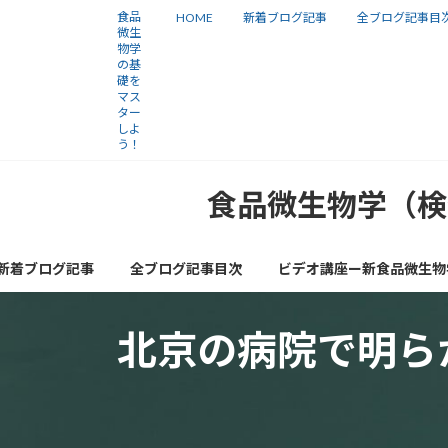
コ
ナ
食品
HOME
新着ブログ記事
全ブログ記事目
微生
ン
ビ
物学
の基
テ
ゲ
礎を
ン
ー
マス
ター
ツ
シ
しよ
う！
へ
ョ
ス
ン
食品微生物学（検
キ
に
ッ
移
新着ブログ記事
全ブログ記事目次
ビデオ講座ー新食品微生物
プ
動
北京の病院で明らか