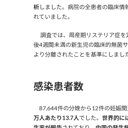
析
しました。病院の全患者の臨床情報
れていました。
調査では、周産期リステリア症を定
後4週間未満の新生児の臨床的無菌
より分離されたことを基準にしまし
感染患者数
87,644件の分娩から12件の妊娠
万人あたり13.7人
でした。
世界的に
生率が報告
されており、
中国の発生