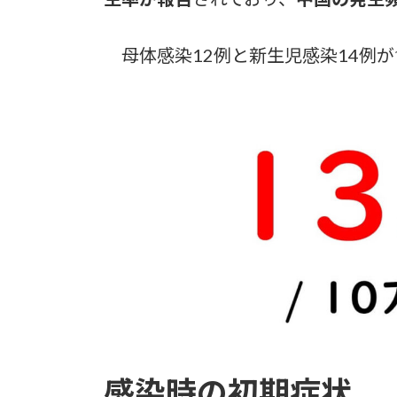
母体感染12例と新生児感染14例
感染時の初期症状