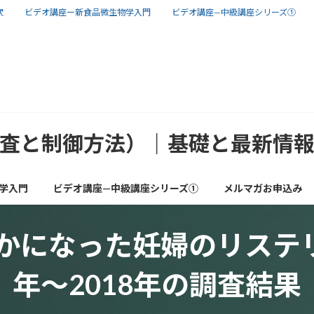
次
ビデオ講座ー新食品微生物学入門
ビデオ講座—中級講座シリーズ①
査と制御方法）｜基礎と最新情
学入門
ビデオ講座—中級講座シリーズ①
メルマガお申込み
になった妊婦のリステリア
年～2018年の調査結果