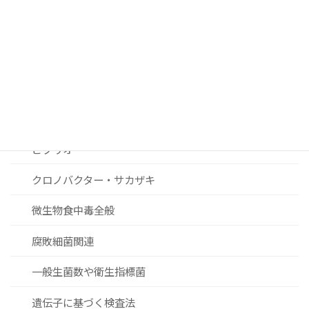
ノロウィルスおよびその他ウィルス関連
リステリア
セレウス菌
黄色ブドウ球菌
ビブリオ
クロノバクター・サカザキ
微生物食中毒全般
腐敗細菌関連
一般生菌数や衛生指標菌
遺伝子に基づく検査法